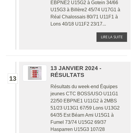
EBPNE2 U15G2 à Gotein 34/66
U15G3 à Billère2 45/74 U17G1 à
Réal Chalossais 80/71 U11F1 à
Lons 40/18 U11F2 23/17...
LIRE LA SUITE
13 JANVIER 2024 -
RÉSULTATS
13
Résultats du week-end Équipes
jeunes CTC BOSS/USO U11G1
22/50 EBPNE1 U11G2 à 2MBS
51/23 U13G1 67/59 Lons U13G2
64/35 Est Béarn Ami U15G1 à
Fumel 73/74 U15G2 69/37
Hasparren U15G3 107/28