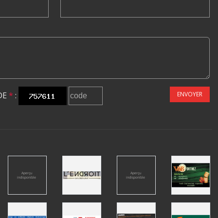
DE
*
:
ENVOYER