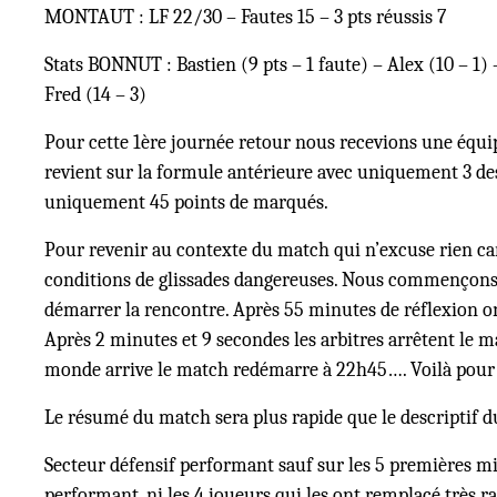
MONTAUT : LF 22/30 – Fautes 15 – 3 pts réussis 7
Stats BONNUT : Bastien (9 pts – 1 faute) – Alex (10 – 1) 
Fred (14 – 3)
Pour cette 1ère journée retour nous recevions une équipe
revient sur la formule antérieure avec uniquement 3 d
uniquement 45 points de marqués.
Pour revenir au contexte du match qui n’excuse rien car
conditions de glissades dangereuses. Nous commençons do
démarrer la rencontre. Après 55 minutes de réflexion on
Après 2 minutes et 9 secondes les arbitres arrêtent le 
monde arrive le match redémarre à 22h45…. Voilà pour 
Le résumé du match sera plus rapide que le descriptif du
Secteur défensif performant sauf sur les 5 premières mi
performant, ni les 4 joueurs qui les ont remplacé très 