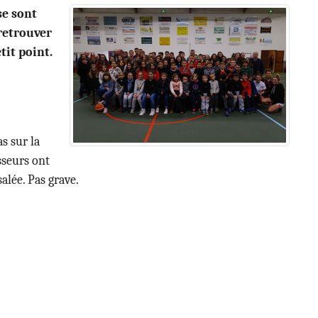
se sont
 retrouver
tit point.
as sur la
sseurs ont
alée. Pas grave.