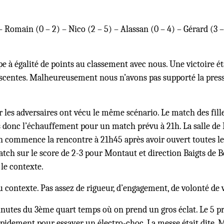
– Romain (0 – 2) – Nico (2 – 5) – Alassan (0 – 4) – Gérard (3 –
 à égalité de points au classement avec nous. Une victoire éta
escentes. Malheureusement nous n’avons pas supporté la press
 les adversaires ont vécu le même scénario. Le match des fill
nc l’échauffement pour un match prévu à 21h. La salle de Bon
 commence la rencontre à 21h45 après avoir ouvert toutes les 
match sur le score de 2-3 pour Montaut et direction Baigts de 
le contexte.
 contexte. Pas assez de rigueur, d’engagement, de volonté de 
nutes du 3ème quart temps où on prend un gros éclat. Le 5 pré
rapidement pour essayer un électro-choc. La messe était dite