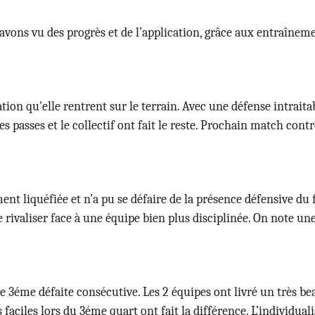
s avons vu des progrès et de l’application, grâce aux entraînem
ation qu'elle rentrent sur le terrain. Avec une défense intraitab
es passes et le collectif ont fait le reste. Prochain match cont
ent liquéfiée et n’a pu se défaire de la présence défensive d
valiser face à une équipe bien plus disciplinée. On note une p
ette 3éme défaite consécutive. Les 2 équipes ont livré un très b
 faciles lors du 3éme quart ont fait la différence. L’individua