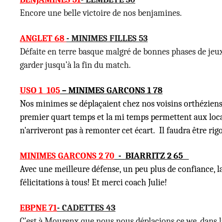
Encore une belle victoire de nos benjamines.
ANGLET 68
- MINIMES FILLES 53
Défaite en terre basque malgré de bonnes phases de jeux
garder jusqu’à la fin du match.
USO 1 105
– MINIMES GARCONS 1 78
Nos minimes se déplaçaient chez nos voisins orthéziens. 
premier quart temps et la mi temps permettent aux locau
n'arriveront pas à remonter cet écart. Il faudra être ri
MINIMES GARCONS 2 70
- BIARRITZ 2 65
Avec une meilleure défense, un peu plus de confiance, la 
félicitations à tous! Et merci coach Julie!
EBPNE 71
- CADETTES 43
C’est à Mourenx que nous nous déplacions ce we, dans la 