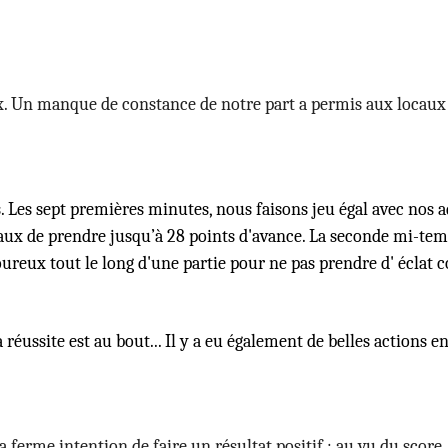
. Un manque de constance de notre part a permis aux locaux d
Les sept premières minutes, nous faisons jeu égal avec nos ad
x de prendre jusqu’à 28 points d'avance. La seconde mi-temps
goureux tout le long d'une partie pour ne pas prendre d' écla
réussite est au bout... Il y a eu également de belles actions 
ferme intention de faire un résultat positif ; au vu du score