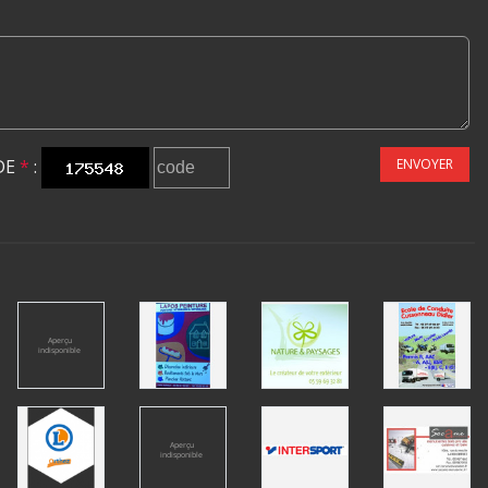
DE
*
:
ENVOYER