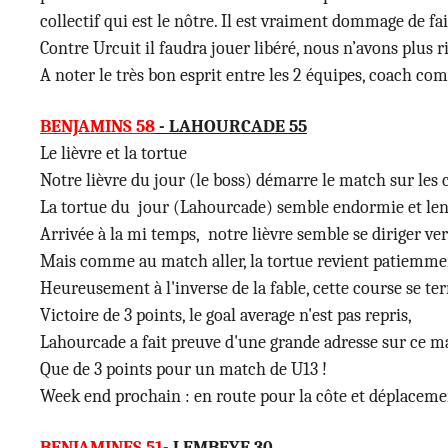
collectif qui est le nôtre. Il est vraiment dommage de fair
Contre Urcuit il faudra jouer libéré, nous n’avons plus r
A noter le très bon esprit entre les 2 équipes, coach com
BENJAMINS 58
- LAHOURCADE 55
Le lièvre et la tortue
Notre lièvre du jour (le boss) démarre le match sur les
La tortue du jour (Lahourcade) semble endormie et len
Arrivée à la mi temps, notre lièvre semble se diriger ver
Mais comme au match aller, la tortue revient patiemment s
Heureusement à l'inverse de la fable, cette course se te
Victoire de 3 points, le goal average n'est pas repris,
Lahourcade a fait preuve d'une grande adresse sur ce m
Que de 3 points pour un match de U13 !
Week end prochain : en route pour la côte et déplacemen
BENJAMINES
51
- LEMBEYE 30