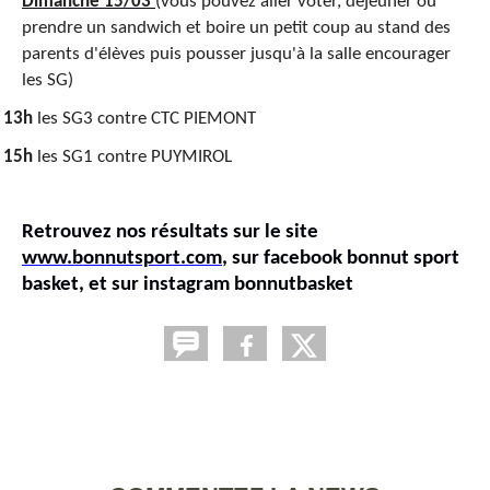
Dimanche 15/03
(vous pouvez aller voter, déjeuner ou
prendre un sandwich et boire un petit coup au stand des
parents d'élèves puis pousser jusqu'à la salle encourager
les SG)
13h
les SG3 contre CTC PIEMONT
·
15h
les SG1 contre PUYMIROL
·
Retrouvez nos résultats sur le site
www.bonnutsport.com
, sur facebook bonnut sport
basket, et sur instagram bonnutbasket